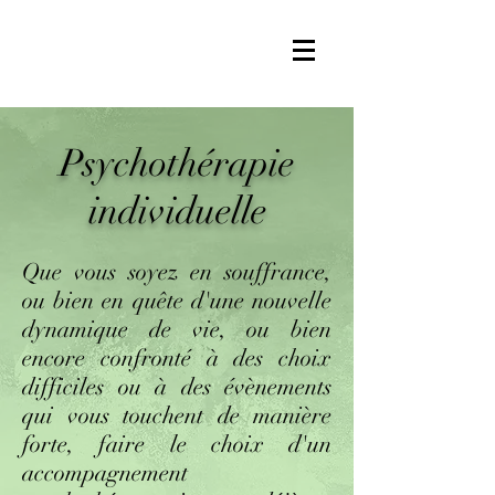
Psychothérapie
individuelle
Que vous soyez en souffrance,
ou bien en quête d'une nouvelle
dynamique de vie, ou bien
encore confronté à des choix
difficiles ou à des évènements
qui vous touchent de manière
forte, faire le choix d'un
accompagnement